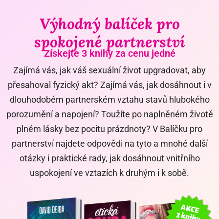
Výhodný balíček pro
spokojené partnerství
Získejte 3 knihy za cenu jedné
Zajímá vás, jak váš sexuální život upgradovat, aby
přesahoval fyzický akt
? Zajímá vás, jak dosáhnout i v
dlouhodobém partnerském vztahu stavů
hlubokého
porozumění a napojení
? Toužíte po naplněném životě
plném lásky
bez pocitu prázdnoty
? V Balíčku pro
partnerství najdete odpovědi na tyto a
mnohé další
otázky i praktické rady, jak dosáhnout vnitřního
uspokojení ve vztazích k druhým i k sobě.