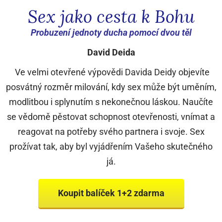
Sex jako cesta k Bohu
Probuzení jednoty ducha pomocí dvou těl
David Deida
Ve velmi otevřené výpovědi Davida Deidy
objevíte
posvátný rozměr milování,
kdy sex může být uměním,
modlitbou i splynutím s nekonečnou láskou. Naučíte
se
vědomě pěstovat schopnost otevřenosti
, vnímat a
reagovat na potřeby svého partnera i svoje. Sex
prožívat tak, aby byl vyjádřením Vašeho skutečného
já.
Koupit balíček 1+2 zdarma