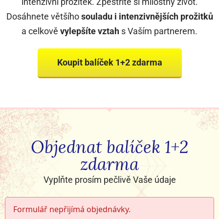
intenzivní prožitek. Zpestříte si milostný život.
Dosáhnete většího
souladu i intenzivnějších prožitků
a celkově
vylepšíte vztah
s Vaším partnerem.
Koupit balíček 1+2 zdarma
Objednat balíček 1+2
zdarma
Vyplňte prosím pečlivě Vaše údaje
Formulář nepřijímá objednávky.