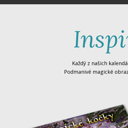
Inspi
tato chvíle je pro nás velmi významná. Na
již učinili. Právě teď společně vytváříme 
důležitý, a přejeme si, aby pro Vás zna
pravidla pro podnikání a my je dodržujem
Každý z našich kalendá
kdyby došlo k neočekávaným událostem. P
Podmanivé magické obrazy 