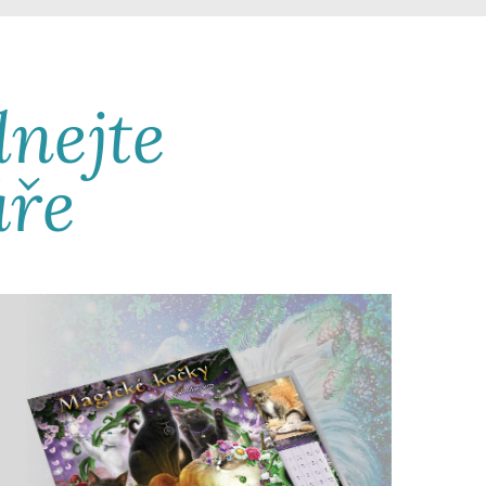
dnejte
áře