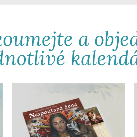
oumejte a obje
dnotlivé kalend