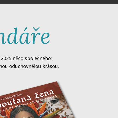
endáře
áte některý z nich zakoupit, nebo jste tak
artami a dalšími produkty, je pro nás velmi
řádky. Žijeme ve státě, kde platí právní
ní podmínky chrání Vás i nás pro situace,
k 2025 něco společného:
 stali našimi nadšenými zákazníky, kteří
chnou oduchovnělou krásou.