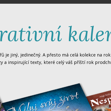
Milý zákazníku,
rativní kal
še produkty a služby tvoříme s láskou a Vy se chyst
synergii. Užitek, který získáváte s našimi knihami, k
menal spokojenost. Přečtěte si prosím pozorně další 
e. A byť si v administrativě nelibujeme, tyto obchod
řů je jiný, jedinečný. A přesto má celá kolekce na ro
řejeme si ale, aby se tak nikdy nestalo a Vy jste se
a inspirující texty, které celý váš příští rok prod
nám udrží přízeň ještě mnoho let.
Robert Gajdoš, zakladatel firmy