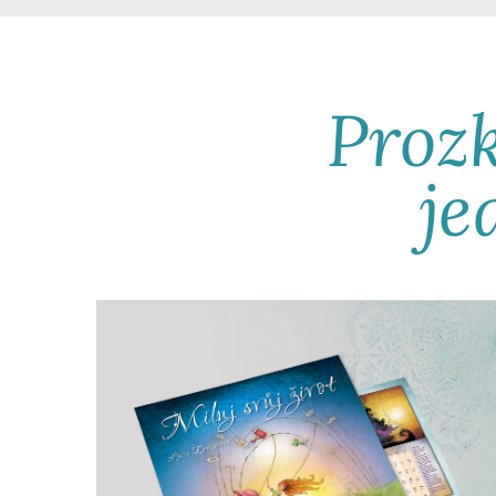
Prozk
je